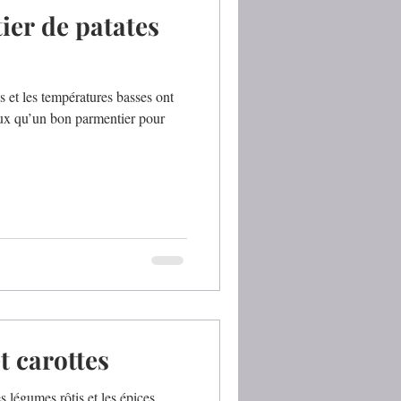
ier de patates
es et les températures basses ont
eux qu’un bon parmentier pour
t carottes
es légumes rôtis et les épices