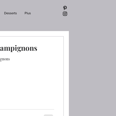
Desserts
Plus
hampignons
ignons