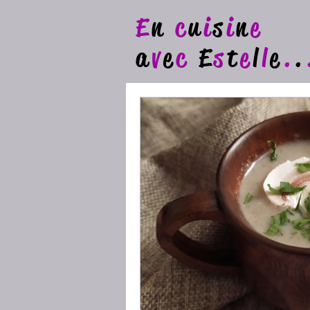
E
n
c
u
i
s
i
n
e
a
v
e
c
E
s
t
e
l
l
e
.
.