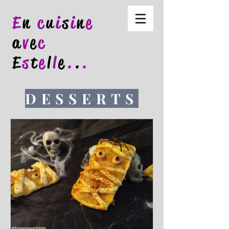
E
n
c
u
i
s
i
n
e
a
v
e
c
E
s
t
e
l
l
e
.
.
.
DESSERTS