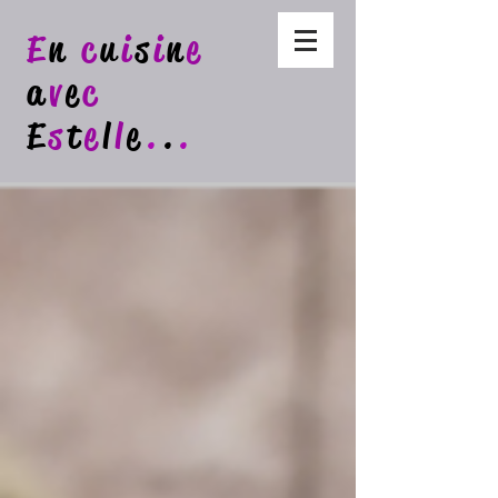
E
n
c
u
i
s
i
n
e
a
v
e
c
E
s
t
e
l
l
e
.
.
.