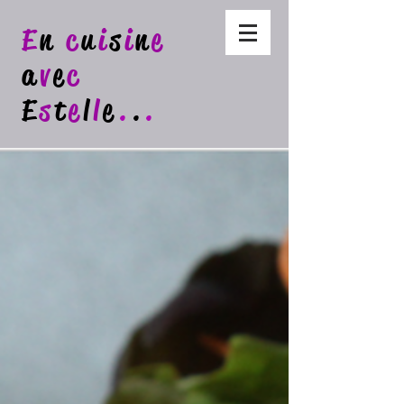
E
n
c
u
i
s
i
n
e
a
v
e
c
E
s
t
e
l
l
e
.
.
.