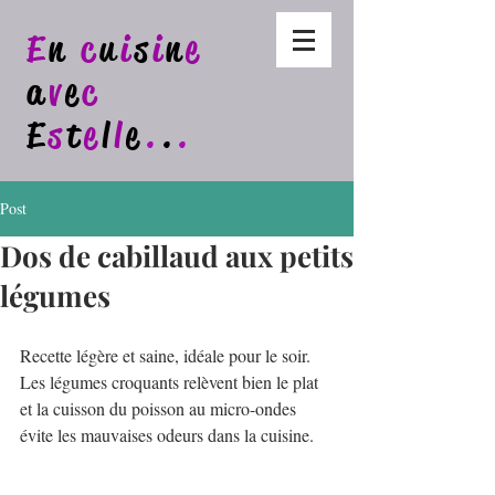
E
n
c
u
i
s
i
n
e
a
v
e
c
E
s
t
e
l
l
e
.
.
.
Post
Dos de cabillaud aux petits
légumes
Recette légère et saine, idéale pour le soir. 
Les légumes croquants relèvent bien le plat 
et la cuisson du poisson au micro-ondes 
évite les mauvaises odeurs dans la cuisine.