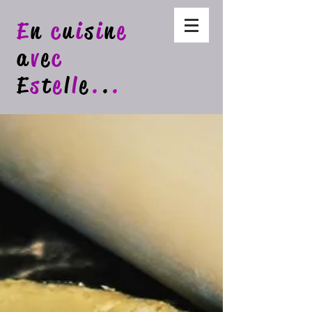
E
n
c
u
i
s
i
n
e
a
v
e
c
E
s
t
e
l
l
e
.
.
.