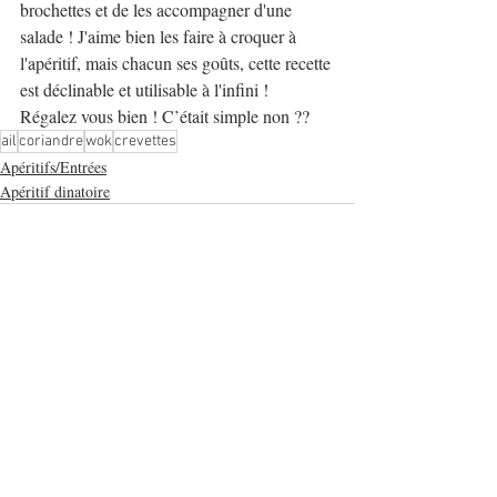
brochettes et de les accompagner d'une 
salade ! J'aime bien les faire à croquer à 
l'apéritif, mais chacun ses goûts, cette recette 
est déclinable et utilisable à l'infini !
Régalez vous bien ! C’était simple non ??
ail
coriandre
wok
crevettes
Apéritifs/Entrées
Apéritif dinatoire
Posts récents
Voir tout