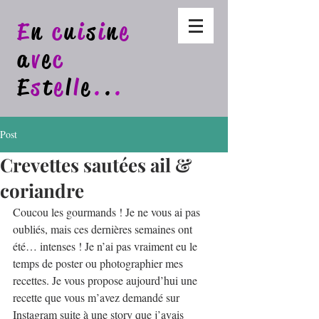
E
n
c
u
i
s
i
n
e
a
v
e
c
E
s
t
e
l
l
e
.
.
.
Post
Crevettes sautées ail &
coriandre
Coucou les gourmands ! Je ne vous ai pas 
oubliés, mais ces dernières semaines ont 
été… intenses ! Je n’ai pas vraiment eu le 
temps de poster ou photographier mes 
recettes. Je vous propose aujourd’hui une 
recette que vous m’avez demandé sur 
Instagram suite à une story que j’avais 