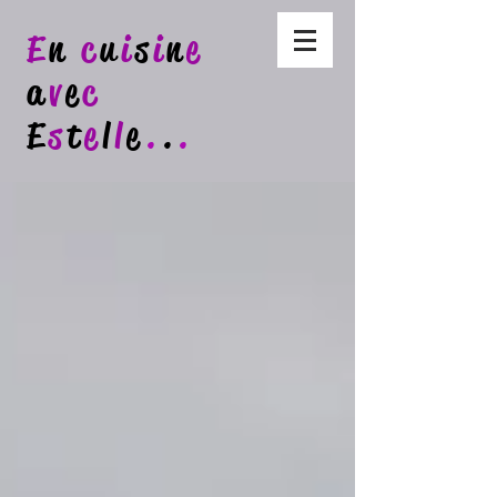
E
n
c
u
i
s
i
n
e
a
v
e
c
E
s
t
e
l
l
e
.
.
.