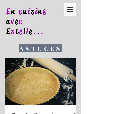
E
n
c
u
i
s
i
n
e
a
v
e
c
E
s
t
e
l
l
e
.
.
.
ASTUCES