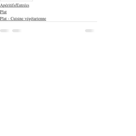
Apéritifs/Entrées
Plat
Plat - Cuisine végétarienne
Posts récents
Voir tout