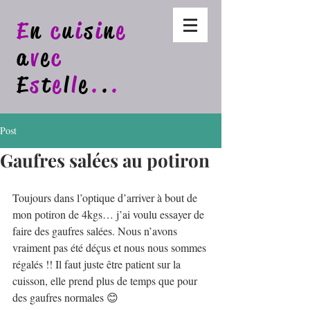
E
n
c
u
i
s
i
n
e
a
v
e
c
E
s
t
e
l
l
e
.
.
.
Post
Gaufres salées au potiron
Toujours dans l’optique d’arriver à bout de 
mon potiron de 4kgs… j’ai voulu essayer de 
faire des gaufres salées. Nous n’avons 
vraiment pas été déçus et nous nous sommes 
régalés !! Il faut juste être patient sur la 
cuisson, elle prend plus de temps que pour 
des gaufres normales 😊